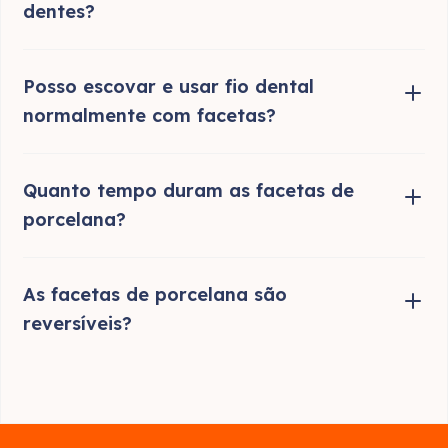
da aplicação inicial.
dentes?
Algumas pessoas podem experimentar uma
Posso escovar e usar fio dental
sensibilidade temporária ao calor ou ao frio
após a aplicação das facetas, mas isso
normalmente com facetas?
geralmente desaparece em poucos dias.
Sim, você deve manter uma rotina normal de
Quanto tempo duram as facetas de
higiene bucal, incluindo escovação e uso de fio
dental, para garantir a saúde dos dentes com
porcelana?
facetas.
Com os devidos cuidados, as facetas de
As facetas de porcelana são
porcelana podem durar de 10 a 15 anos, ou
até mais, dependendo do caso.
reversíveis?
Uma vez que é necessário remover uma
pequena camada do esmalte dental para
aplicar as facetas, o procedimento não é